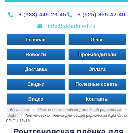
8 (933) 449-23-45
8 (925) 855-42-40
info@skladmed.ru
Главная
О нас
Новости
Производители
Доставка
Оплата
Скидки
Полезные советы
Видео
Контакты
Главная
>
Рентгеновская плёнка для общей радиологии
>
Agfa
>
Рентгеновская плёнка для общей радиологии Agfa Ortho
CP-GU 13x18
Рентгеновская плёнка для