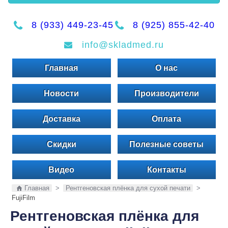
8 (933) 449-23-45
8 (925) 855-42-40
info@skladmed.ru
Главная
О нас
Новости
Производители
Доставка
Оплата
Скидки
Полезные советы
Видео
Контакты
Главная
>
Рентгеновская плёнка для сухой печати
>
FujiFilm
Рентгеновская плёнка для