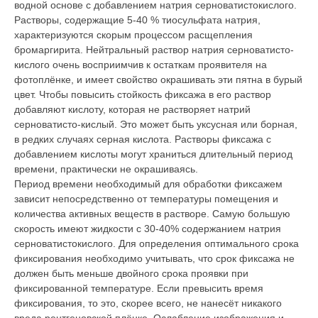
водной основе с добавлением натрия серноватистокислого.
Растворы, содержащие 5-40 % тиосульфата натрия,
характеризуются скорым процессом расщепления
бромаргирита. Нейтральный раствор натрия серноватисто-
кислого очень восприимчив к остаткам проявителя на
фотоплёнке, и имеет свойство окрашивать эти пятна в бурый
цвет. Чтобы повысить стойкость фиксажа в его раствор
добавляют кислоту, которая не растворяет натрий
серноватисто-кислый. Это может быть уксусная или борная,
в редких случаях серная кислота. Растворы фиксажа с
добавлением кислоты могут храниться длительный период
времени, практически не окрашиваясь.
Период времени необходимый для обработки фиксажем
зависит непосредственно от температуры помещения и
количества активных веществ в растворе. Самую большую
скорость имеют жидкости с 30-40% содержанием натрия
серноватистокислого. Для определения оптимального срока
фиксирования необходимо учитывать, что срок фиксажа не
должен быть меньше двойного срока проявки при
фиксированной температуре. Если превысить время
фиксирования, то это, скорее всего, не нанесёт никакого
вреда рентгеновской плёнке. Ослабление изображения и