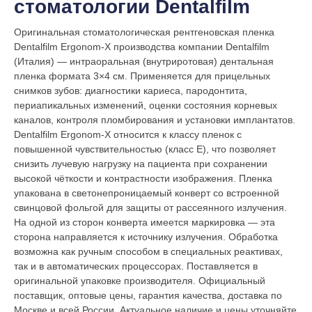
стоматологии Dentalfilm
Оригинальная стоматологическая рентгеновская пленка
Dentalfilm Ergonom-X производства компании Dentalfilm
(Италия) — интраоральная (внутриротовая) дентальная
пленка формата 3×4 см. Применяется для прицельных
снимков зубов: диагностики кариеса, пародонтита,
периапикальных изменений, оценки состояния корневых
каналов, контроля пломбирования и установки имплантатов.
Dentalfilm Ergonom-X относится к классу пленок с
повышенной чувствительностью (класс E), что позволяет
снизить лучевую нагрузку на пациента при сохранении
высокой чёткости и контрастности изображения. Пленка
упакована в светонепроницаемый конверт со встроенной
свинцовой фольгой для защиты от рассеянного излучения.
На одной из сторон конверта имеется маркировка — эта
сторона направляется к источнику излучения. Обработка
возможна как ручным способом в специальных реактивах,
так и в автоматических процессорах. Поставляется в
оригинальной упаковке производителя. Официальный
поставщик, оптовые цены, гарантия качества, доставка по
Москве и всей России. Актуальное наличие и цены уточняйте