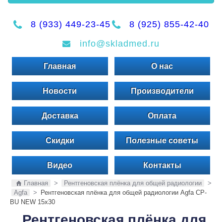
8 (933) 449-23-45
8 (925) 855-42-40
info@skladmed.ru
Главная
О нас
Новости
Производители
Доставка
Оплата
Скидки
Полезные советы
Видео
Контакты
Главная
>
Рентгеновская плёнка для общей радиологии
>
Agfa
>
Рентгеновская плёнка для общей радиологии Agfa CP-
BU NEW 15x30
Рентгеновская плёнка для