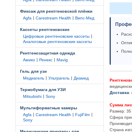
Фиксаж для рентгеновской плёнки
|
|
Agfa
Carestream Health
Випс-Мед
Профе
Кассеты рентгеновские
Расхо
|
Цифровые рентгеновские кассеты
Аналоговые рентгеновские кассеты
Оптим
Полн
Рентгенозащитная одежда
|
|
Амико
Ренекс
Mavig
Гель для узи
|
|
Медиагель
Ультрагель
Диамед
Рентгеновс
медицински
Термобумага для УЗИ
Доставка
:
|
Mitsubishi
Sony
Сумма лис
Мультиформатные камеры
Размер: 35 
|
|
|
Agfa
Carestream Health
FujiFilm
Сфера прим
Sony
Производи
Страна изг
Медицинские принтеры для