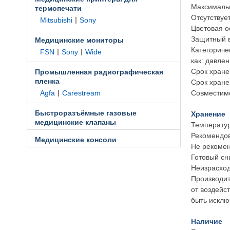
Максимальн
термопечати
Отсутствуе
|
Mitsubishi
Sony
Цветовая о
Защитный в
Медицинские мониторы
Категориче
|
|
FSN
Sony
Wide
как: давле
Срок хране
Промышленная радиографическая
пленка
Cрок хране
|
Agfa
Carestream
Совместимо
Быстроразъёмные газовые
Хранение
медицинские клапаны
Температур
Рекомендов
Медицинские консоли
Не рекомен
Готовый сн
Неизрасход
Производит
от воздейс
быть исклю
Наличие