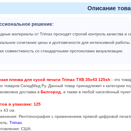
Описание това
ссиональное решение:
дные материалы от Trimax проходят строгий контроль качества и 
альное сочетание цены и долговечности для интенсивной работы.
ая совместимость со стандартными протоколами визуализации.
кая пленка для сухой печати Trimax TXB 35x43 125sh
- это тов
х товаров СкладМед.Ру. Данный товар принадлежит к категории п
 возможна доставка в
Белгород
, а также в любой населённый пунк
тов в упаковке: 125
x 43 см.
енения: Рентгенография с применением прямой цифровой печати
тель:
Trimax
.
отовления: США.