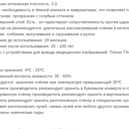
ая оптическая плотность: 3,0.
т необходимость в тёмной комнате и химреактивах, что позволяет п
снова: прозрачная с голубым оттенком.
ерхний слой: Есть - он гарантирует сопротивляемость против цара
ски не рекомендуется: длительное рассматривание плёнки в негат
ние, сгибание, выпучивание и скручивание в рулон.
ния до использования: 18 месяцев.
ния после использования: 20 - 100 лет.
 с устройствами для вывода медицинских изображений: Trimax TX
а хранения: 4*C - 25*C.
анный контроль влажности: 30 - 60%.
дуется: хранение плёнки при температуре превышающей 35*С.
имок производитель рекомендует хранить в бумажном конверте в 
ованную плёнку производитель рекомендует хранить в вертикально
ель рекомендует хранить рентгеновскую плёнку в специальном су
твия рентгеновских лучей, гамма-лучей или любого другого проник
чены химические пары.