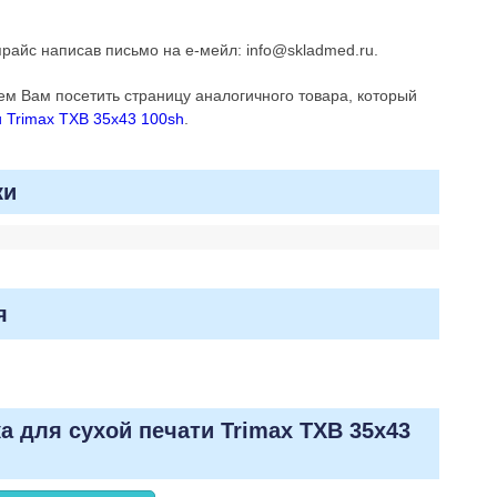
райс написав письмо на е-мейл: info@skladmed.ru.
м Вам посетить страницу аналогичного товара, который
и Trimax TXB 35x43 100sh
.
ки
я
а для сухой печати Trimax TXB 35x43