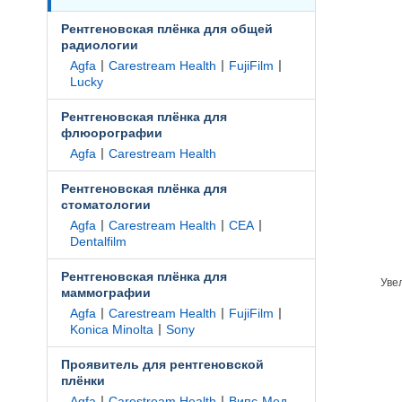
Рентгеновская плёнка для общей
радиологии
|
|
|
Agfa
Carestream Health
FujiFilm
Lucky
Рентгеновская плёнка для
флюорографии
|
Agfa
Carestream Health
Рентгеновская плёнка для
стоматологии
|
|
|
Agfa
Carestream Health
CEA
Dentalfilm
Рентгеновская плёнка для
Уве
маммографии
|
|
|
Agfa
Carestream Health
FujiFilm
|
Konica Minolta
Sony
Проявитель для рентгеновской
плёнки
|
|
Agfa
Carestream Health
Випс-Мед