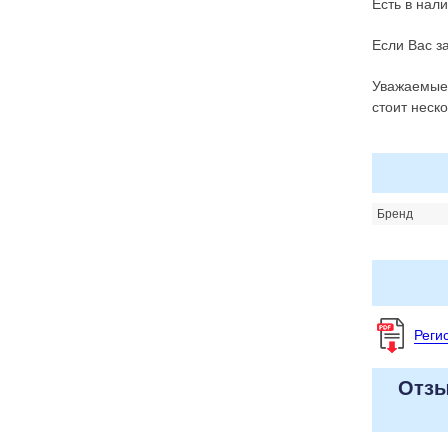
Есть в нали
Если Вас з
Уважаемые 
стоит неск
Бренд
Реги
Отзы