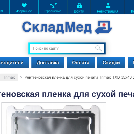
ые
Избранное
Сравнение
Войти
Регистрация
К
зводители
Доставка
Оплата
Скидки
Trimax
>
Рентгеновская пленка для сухой печати Trimax TXB 35x43 
геновская пленка для сухой печ