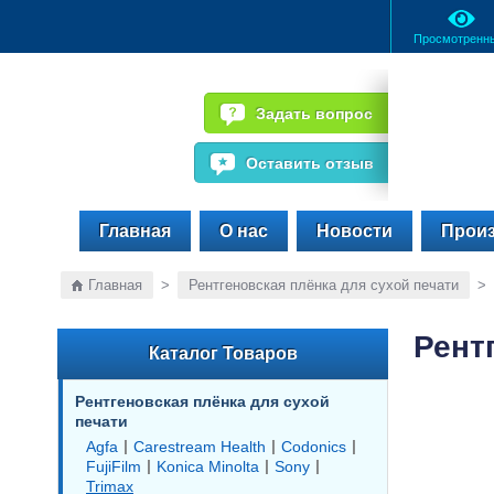
Просмотренн
Задать вопрос
Оставить отзыв
Главная
О нас
Новости
Прои
Главная
>
Рентгеновская плёнка для сухой печати
>
Рент
Каталог Товаров
Рентгеновская плёнка для сухой
печати
|
|
|
Agfa
Carestream Health
Codonics
|
|
|
FujiFilm
Konica Minolta
Sony
Trimax