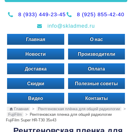
8 (933) 449-23-45
8 (925) 855-42-40
info@skladmed.ru
Главная
О нас
Новости
Производители
Доставка
Оплата
Скидки
Полезные советы
Видео
Контакты
Главная
>
Рентгеновская плёнка для общей радиологии
>
FujiFilm
>
Рентгеновская пленка для общей радиологии
FujiFilm Super HR-T30 35x43
Рентгеновская пленка для