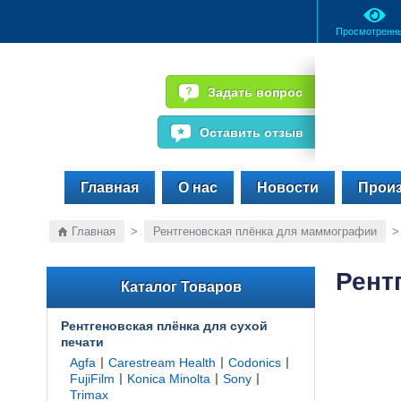
Просмотренн
Задать вопрос
Оставить отзыв
Главная
О нас
Новости
Прои
Главная
>
Рентгеновская плёнка для маммографии
Рент
Каталог Товаров
Рентгеновская плёнка для сухой
печати
|
|
|
Agfa
Carestream Health
Codonics
|
|
|
FujiFilm
Konica Minolta
Sony
Trimax