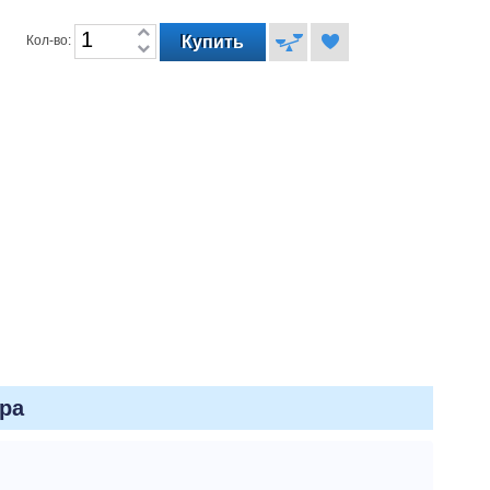
Кол-во:
ра