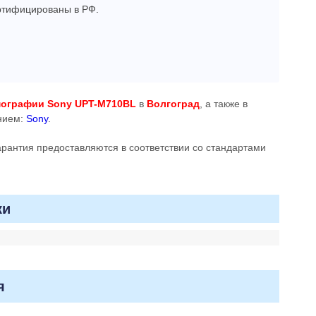
ертифицированы в РФ.
мографии Sony UPT-M710BL
в
Волгоград
, а также в
анием:
Sony
.
гарантия предоставляются в соответствии со стандартами
ки
я