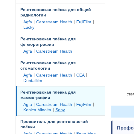
Рентгеновская плёнка для общей
радиологии
|
|
|
Agfa
Carestream Health
FujiFilm
Lucky
Рентгеновская плёнка для
флюорографии
|
Agfa
Carestream Health
Рентгеновская плёнка для
стоматологии
|
|
|
Agfa
Carestream Health
CEA
Dentalfilm
Рентгеновская плёнка для
Уве
маммографии
|
|
|
Agfa
Carestream Health
FujiFilm
|
Konica Minolta
Sony
Проявитель для рентгеновской
плёнки
Профе
|
|
Agfa
Carestream Health
Випс-Мед