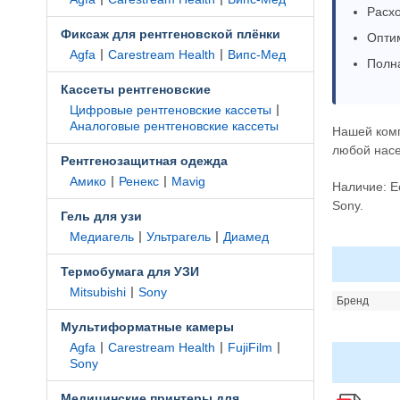
Расхо
Фиксаж для рентгеновской плёнки
Оптим
|
|
Agfa
Carestream Health
Випс-Мед
Полн
Кассеты рентгеновские
|
Цифровые рентгеновские кассеты
Аналоговые рентгеновские кассеты
Нашей ком
любой насе
Рентгенозащитная одежда
|
|
Амико
Ренекс
Mavig
Наличие: Е
Sony.
Гель для узи
|
|
Медиагель
Ультрагель
Диамед
Термобумага для УЗИ
|
Mitsubishi
Sony
Бренд
Мультиформатные камеры
|
|
|
Agfa
Carestream Health
FujiFilm
Sony
Медицинские принтеры для