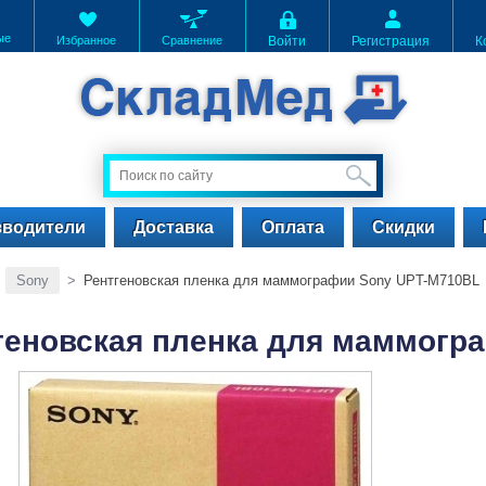
ые
Избранное
Сравнение
Войти
Регистрация
К
зводители
Доставка
Оплата
Скидки
>
Sony
>
Рентгеновская пленка для маммографии Sony UPT-M710BL
геновская пленка для маммогр