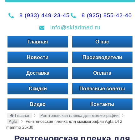
8 (933) 449-23-45
8 (925) 855-42-40
info@skladmed.ru
Главная
О нас
Новости
Производители
Доставка
Оплата
Скидки
Полезные советы
Видео
Контакты
Главная
>
Рентгеновская плёнка для маммографии
>
Agfa
>
Рентгеновская пленка для маммографии Agfa DT2
mammo 25x30
Рентгеновская пленка для