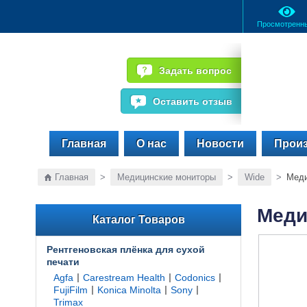
Просмотренн
Задать вопрос
Оставить отзыв
Главная
О нас
Новости
Прои
Главная
>
Медицинские мониторы
>
Wide
>
Меди
Меди
Каталог Товаров
Рентгеновская плёнка для сухой
печати
|
|
|
Agfa
Carestream Health
Codonics
|
|
|
FujiFilm
Konica Minolta
Sony
Trimax