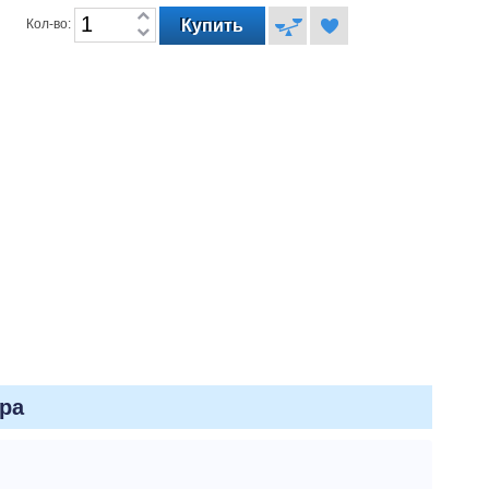
Кол-во:
ра