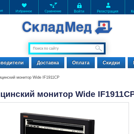
ые
Избранное
Сравнение
Войти
Регистрация
К
зводители
Доставка
Оплата
Скидки
цинский монитор Wide IF1911CP
цинский монитор Wide IF1911C