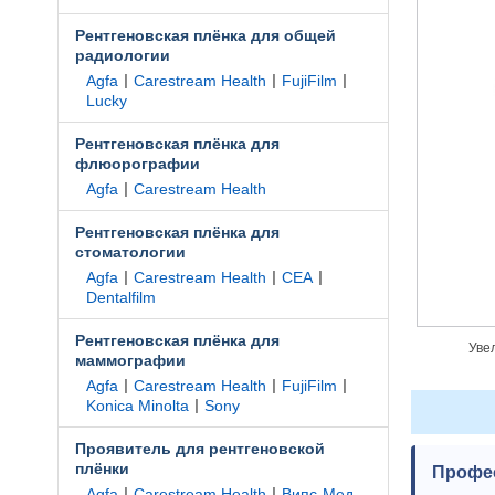
Рентгеновская плёнка для общей
радиологии
|
|
|
Agfa
Carestream Health
FujiFilm
Lucky
Рентгеновская плёнка для
флюорографии
|
Agfa
Carestream Health
Рентгеновская плёнка для
стоматологии
|
|
|
Agfa
Carestream Health
CEA
Dentalfilm
Рентгеновская плёнка для
Уве
маммографии
|
|
|
Agfa
Carestream Health
FujiFilm
|
Konica Minolta
Sony
Проявитель для рентгеновской
плёнки
Профе
|
|
Agfa
Carestream Health
Випс-Мед