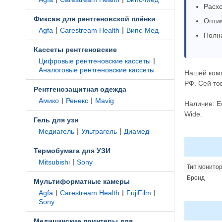
Расхо
Фиксаж для рентгеновской плёнки
Оптим
|
|
Agfa
Carestream Health
Випс-Мед
Полн
Кассеты рентгеновские
|
Цифровые рентгеновские кассеты
Аналоговые рентгеновские кассеты
Нашей ком
РФ. Сей то
Рентгенозащитная одежда
|
|
Амико
Ренекс
Mavig
Наличие: Е
Wide.
Гель для узи
|
|
Медиагель
Ультрагель
Диамед
Термобумага для УЗИ
|
Mitsubishi
Sony
Тип монито
Бренд
Мультиформатные камеры
|
|
|
Agfa
Carestream Health
FujiFilm
Sony
Медицинские принтеры для