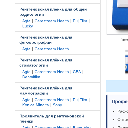
Рентгеновская плёнка для общей
радиологии
|
|
|
Agfa
Carestream Health
FujiFilm
Lucky
Рентгеновская плёнка для
Уве
флюорографии
|
Agfa
Carestream Health
Рентгеновская плёнка для
стоматологии
|
|
|
Agfa
Carestream Health
CEA
Dentalfilm
Рентгеновская плёнка для
маммографии
|
|
|
Agfa
Carestream Health
FujiFilm
Профе
|
Konica Minolta
Sony
Расхо
Проявитель для рентгеновской
Оптим
плёнки
|
|
Полн
Agfa
Carestream Health
Випс-Мед