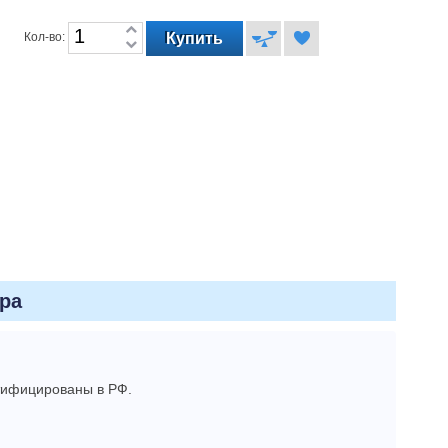
Кол-во:
ра
ртифицированы в РФ.