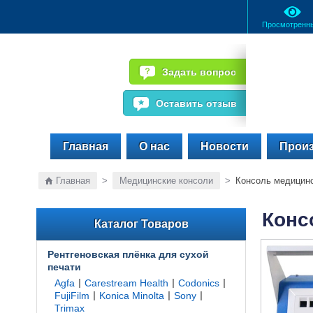
Просмотренн
Задать вопрос
Оставить отзыв
Главная
О нас
Новости
Прои
Главная
>
Медицинские консоли
>
Консоль медицинс
Конс
Каталог Товаров
Рентгеновская плёнка для сухой
печати
|
|
|
Agfa
Carestream Health
Codonics
|
|
|
FujiFilm
Konica Minolta
Sony
Trimax