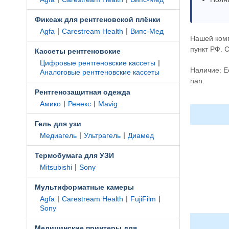
Фиксаж для рентгеновской плёнки
|
|
Agfa
Carestream Health
Випс-Мед
Нашей ком
пункт РФ. 
Кассеты рентгеновские
|
Цифровые рентгеновские кассеты
Наличие: Е
Аналоговые рентгеновские кассеты
nan.
Рентгенозащитная одежда
|
|
Амико
Ренекс
Mavig
Гель для узи
|
|
Медиагель
Ультрагель
Диамед
Термобумага для УЗИ
|
Mitsubishi
Sony
Мультиформатные камеры
|
|
|
Agfa
Carestream Health
FujiFilm
Sony
Медицинские принтеры для