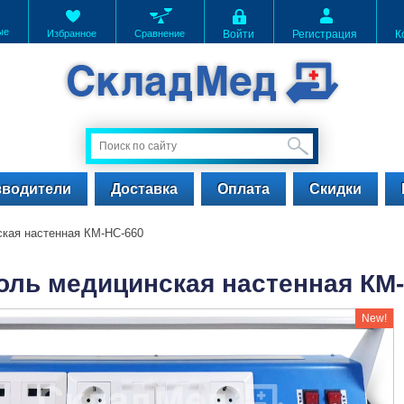
ые
Избранное
Сравнение
Войти
Регистрация
К
зводители
Доставка
Оплата
Скидки
кая настенная КМ-НС-660
оль медицинская настенная КМ
New!