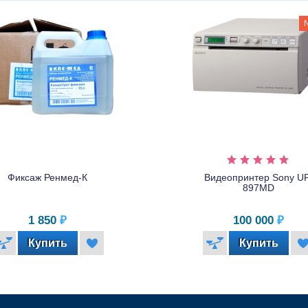
Фиксаж Ренмед-К
Видеопринтер Sony UP
897MD
1 850
₽
100 000
₽