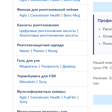
Фиксаж для рентгеновской плёнки
|
|
Agfa
Carestream Health
Випс-Мед
Профе
Кассеты рентгеновские
Расхо
|
Цифровые рентгеновские кассеты
Аналоговые рентгеновские кассеты
Оптим
Полн
Рентгенозащитная одежда
|
|
Амико
Ренекс
Mavig
Гель для узи
Нашей ком
|
|
Медиагель
Ультрагель
Диамед
пункт РФ. 
Термобумага для УЗИ
Наличие: Е
|
Mitsubishi
Sony
nan.
Мультиформатные камеры
|
|
|
Agfa
Carestream Health
FujiFilm
Sony
Медицинские принтеры для