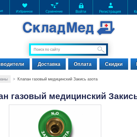
ые
Избранное
Сравнение
Войти
Регистрация
К
зводители
Доставка
Оплата
Скидки
паны
>
Клапан газовый медицинский Закись азота
ан газовый медицинский Закись