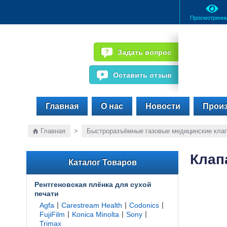
Просмотренн
Задать вопрос
Оставить отзыв
Главная
О нас
Новости
Прои
Главная
>
Быстроразъёмные газовые медицинские кла
Клап
Каталог Товаров
Рентгеновская плёнка для сухой
печати
|
|
|
Agfa
Carestream Health
Codonics
|
|
|
FujiFilm
Konica Minolta
Sony
Trimax