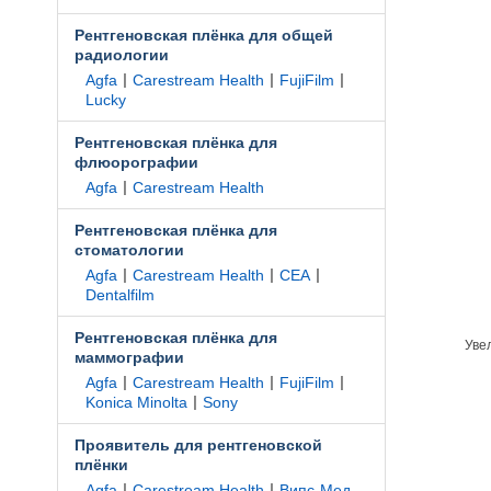
Рентгеновская плёнка для общей
радиологии
|
|
|
Agfa
Carestream Health
FujiFilm
Lucky
Рентгеновская плёнка для
флюорографии
|
Agfa
Carestream Health
Рентгеновская плёнка для
стоматологии
|
|
|
Agfa
Carestream Health
CEA
Dentalfilm
Рентгеновская плёнка для
Уве
маммографии
|
|
|
Agfa
Carestream Health
FujiFilm
|
Konica Minolta
Sony
Проявитель для рентгеновской
плёнки
|
|
Agfa
Carestream Health
Випс-Мед