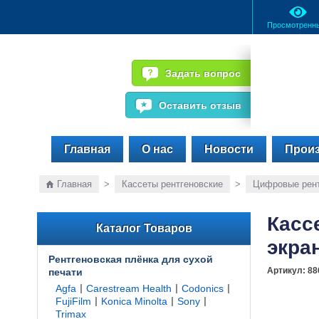
Просмотренн
Задать вопрос
Оставить отзыв
Главная
О нас
Новости
Прои
Главная
>
Кассеты рентгеновские
>
Цифровые рент
Касс
Каталог Товаров
экра
Рентгеновская плёнка для сухой
Артикул:
88
печати
|
|
|
Agfa
Carestream Health
Codonics
|
|
|
FujiFilm
Konica Minolta
Sony
Trimax