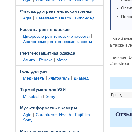
Оптим
Фиксаж для рентгеновской плёнки
Полн
|
|
Agfa
Carestream Health
Випс-Мед
Кассеты рентгеновские
|
Цифровые рентгеновские кассеты
Нашей ком
Аналоговые рентгеновские кассеты
а также в 
Рентгенозащитная одежда
Наличие: Е
|
|
Амико
Ренекс
Mavig
Carestream 
Гель для узи
|
|
Медиагель
Ультрагель
Диамед
Термобумага для УЗИ
Бренд
|
Mitsubishi
Sony
Мультиформатные камеры
Отзыв
|
|
|
Agfa
Carestream Health
FujiFilm
Sony
Медицинские принтеры для