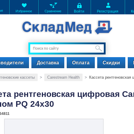
ые
Избранное
Сравнение
Войти
Регистрация
К
зводители
Доставка
Оплата
Скидки
геновские кассеты
>
Carestream Health
>
Кассета рентгеновская 
ета рентгеновская цифровая Car
ном PQ 24x30
64811