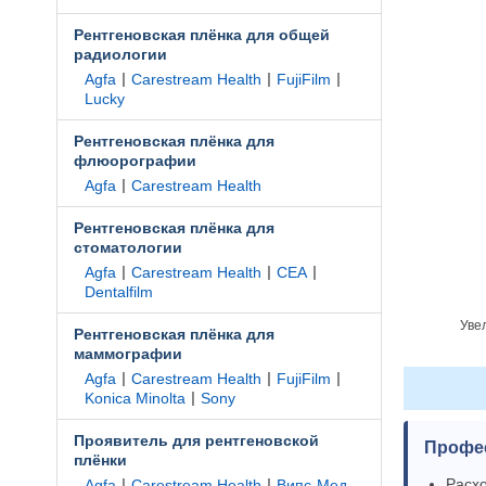
Рентгеновская плёнка для общей
радиологии
|
|
|
Agfa
Carestream Health
FujiFilm
Lucky
Рентгеновская плёнка для
флюорографии
|
Agfa
Carestream Health
Рентгеновская плёнка для
стоматологии
|
|
|
Agfa
Carestream Health
CEA
Dentalfilm
Уве
Рентгеновская плёнка для
маммографии
|
|
|
Agfa
Carestream Health
FujiFilm
|
Konica Minolta
Sony
Проявитель для рентгеновской
Профе
плёнки
|
|
Расхо
Agfa
Carestream Health
Випс-Мед