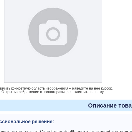
личить конкретную область изображения – наведите на неё курсор.
Открыть изображение в полном размере – кликните по нему.
Описание това
ссиональное решение:
дные материалы от Carestream Health проходят строгий контроль 