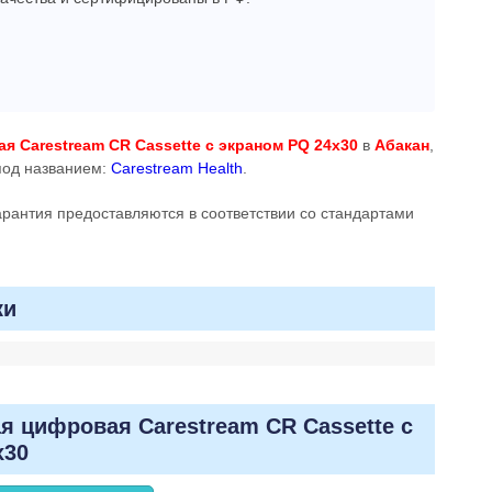
я Carestream CR Cassette с экраном PQ 24x30
в
Абакан
,
 под названием:
Carestream Health
.
гарантия предоставляются в соответствии со стандартами
ки
я цифровая Carestream CR Cassette с
x30