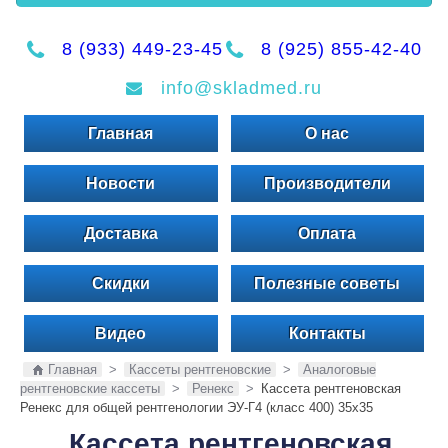
8 (933) 449-23-45
8 (925) 855-42-40
info@skladmed.ru
Главная
О нас
Новости
Производители
Доставка
Оплата
Скидки
Полезные советы
Видео
Контакты
Главная
>
Кассеты рентгеновские
>
Аналоговые
рентгеновские кассеты
>
Ренекс
>
Кассета рентгеновская
Ренекс для общей рентгенологии ЭУ-Г4 (класс 400) 35х35
Кассета рентгеновская