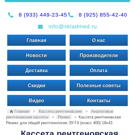
8 (933) 449-23-45
8 (925) 855-42-40
info@skladmed.ru
Главная
О нас
Новости
Производители
Доставка
Оплата
Скидки
Полезные советы
Видео
Контакты
Главная
>
Кассеты рентгеновские
>
Аналоговые
рентгеновские кассеты
>
Ренекс
>
Кассета рентгеновская
Ренекс для общей рентгенологии ЭУ-Г4 (класс 400) 18х43
Кассета рентгеновская