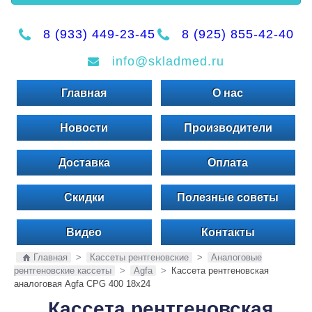
8 (933) 449-23-45
8 (925) 855-42-40
info@skladmed.ru
Главная
О нас
Новости
Производители
Доставка
Оплата
Скидки
Полезные советы
Видео
Контакты
Главная
>
Кассеты рентгеновские
>
Аналоговые
рентгеновские кассеты
>
Agfa
>
Кассета рентгеновская
аналоговая Agfa CPG 400 18x24
Кассета рентгеновская