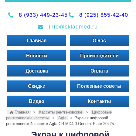
8 (933) 449-23-45
8 (925) 855-42-40
info@skladmed.ru
Главная
О нас
Новости
Производители
Доставка
Оплата
Скидки
Полезные советы
Видео
Контакты
Главная
>
Кассеты рентгеновские
>
Цифровые
рентгеновские кассеты
>
Agfa
>
Экран к цифровой
рентгеновской кассете Agfa CR MD4.0 General Plate 20x25
Экран к цифровой